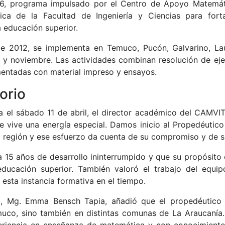
26, programa impulsado por el Centro de Apoyo Matemá
a de la Facultad de Ingeniería y Ciencias para fortal
la educación superior.
sde 2012, se implementa en Temuco, Pucón, Galvarino, La
il y noviembre. Las actividades combinan resolución de e
mentadas con material impreso y ensayos.
orio
a el sábado 11 de abril, el director académico del CAMVIT
 se vive una energía especial. Damos inicio al Propedéuti
a región y ese esfuerzo da cuenta de su compromiso y de su
15 años de desarrollo ininterrumpido y que su propósito 
 educación superior. También valoró el trabajo del equ
 esta instancia formativa en el tiempo.
do, Mg. Emma Bensch Tapia, añadió que el propedéutico
Temuco, sino también en distintas comunas de La Araucaní