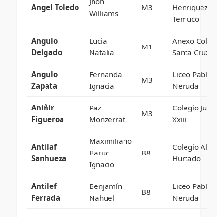
Jhon
Angel Toledo
M3
Henriquez D
Williams
Temuco
Angulo
Lucia
Anexo Coleg
M1
Delgado
Natalia
Santa Cruz
Angulo
Fernanda
Liceo Pablo
M3
Zapata
Ignacia
Neruda
Aniñir
Paz
Colegio Juan
M3
Figueroa
Monzerrat
Xxiii
Maximiliano
Antilaf
Colegio Albe
Baruc
B8
Sanhueza
Hurtado
Ignacio
Antilef
Benjamín
Liceo Pablo
B8
Ferrada
Nahuel
Neruda