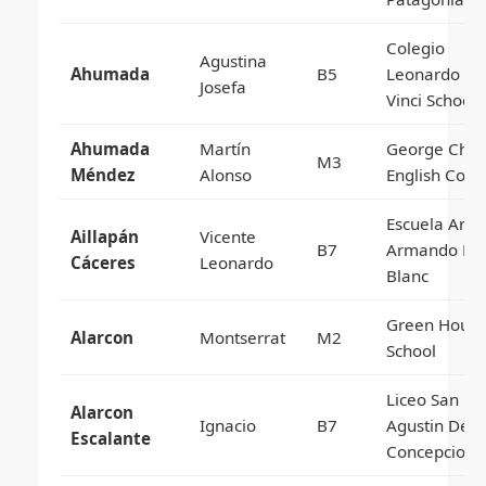
Colegio
Agustina
Ahumada
B5
Leonardo Da
Josefa
Vinci School
Ahumada
Martín
George Chay
M3
Méndez
Alonso
English Coll
Escuela Artis
Aillapán
Vicente
B7
Armando Du
Cáceres
Leonardo
Blanc
Green Hous
Alarcon
Montserrat
M2
School
Liceo San
Alarcon
Ignacio
B7
Agustin De
Escalante
Concepcion