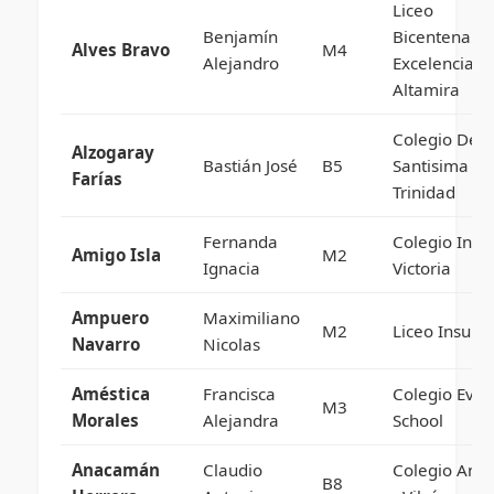
Liceo
Benjamín
Bicentenario
Alves Bravo
M4
Alejandro
Excelencia
Altamira
Colegio De L
Alzogaray
Bastián José
B5
Santisima
Farías
Trinidad
Fernanda
Colegio Insti
Amigo Isla
M2
Ignacia
Victoria
Ampuero
Maximiliano
M2
Liceo Insular
Navarro
Nicolas
Améstica
Francisca
Colegio Evel
M3
Morales
Alejandra
School
Anacamán
Claudio
Colegio Ame
B8