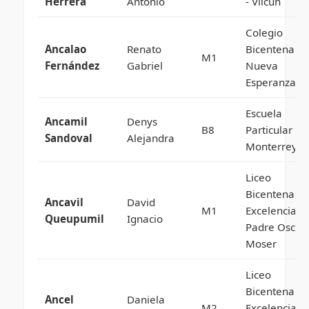
Herrera
Antonio
- Vilcún
Colegio
Ancalao
Renato
Bicentenario
M1
Fernández
Gabriel
Nueva
Esperanza
Escuela
Ancamil
Denys
B8
Particular
Sandoval
Alejandra
Monterrey
Liceo
Bicentenario
Ancavil
David
M1
Excelencia
Queupumil
Ignacio
Padre Oscar
Moser
Liceo
Bicentenario
Ancel
Daniela
M2
Excelencia