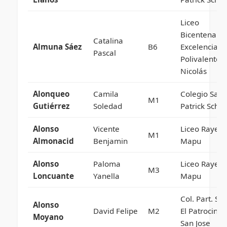
Liceo
Bicentenario
Catalina
Almuna Sáez
B6
Excelencia
Pascal
Polivalente 
Nicolás
Alonqueo
Camila
Colegio Sain
M1
Gutiérrez
Soledad
Patrick Schoo
Alonso
Vicente
Liceo Rayen
M1
Almonacid
Benjamin
Mapu
Alonso
Paloma
Liceo Rayen
M3
Loncuante
Yanella
Mapu
Col. Part. Sal
Alonso
David Felipe
M2
El Patrocinio
Moyano
San Jose