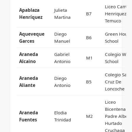
Liceo Camilo
Apablaza
Julieta
B7
Henriquez D
Henríquez
Martina
Temuco
Aqueveque
Diego
Green Hous
B6
Garces
Manuel
School
Araneda
Gabriel
Colegio Win
M1
Alcaino
Antonio
School
Colegio Sant
Araneda
Diego
B5
Cruz De
Aliante
Antonio
Loncoche
Liceo
Bicentenario
Araneda
Elodia
M2
Padre Albert
Fuentes
Trinidad
Hurtado
Cruchaga