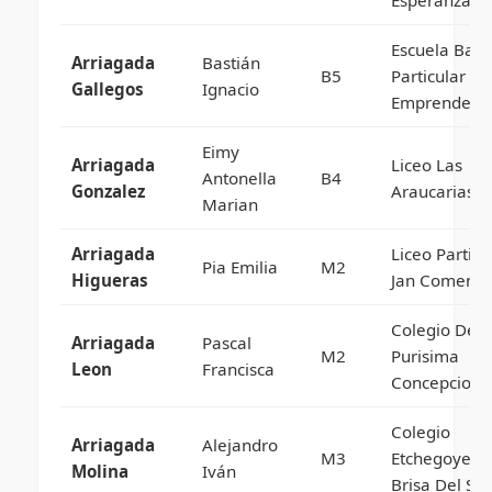
Escuela Basi
Arriagada
Bastián
B5
Particular
Gallegos
Ignacio
Emprender
Eimy
Arriagada
Liceo Las
Antonella
B4
Gonzalez
Araucarias
Marian
Arriagada
Liceo Particu
Pia Emilia
M2
Higueras
Jan Comeniu
Colegio De L
Arriagada
Pascal
M2
Purisima
Leon
Francisca
Concepcion
Colegio
Arriagada
Alejandro
M3
Etchegoyen
Molina
Iván
Brisa Del Sol