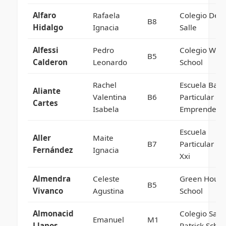
Alfaro
Rafaela
Colegio De L
B8
Hidalgo
Ignacia
Salle
Alfessi
Pedro
Colegio Win
B5
Calderon
Leonardo
School
Rachel
Escuela Basi
Aliante
Valentina
B6
Particular
Cartes
Isabela
Emprender
Escuela
Aller
Maite
B7
Particular Si
Fernández
Ignacia
Xxi
Almendra
Celeste
Green Hous
B5
Vivanco
Agustina
School
Almonacid
Colegio Sain
Emanuel
M1
Llanos
Patrick Schoo