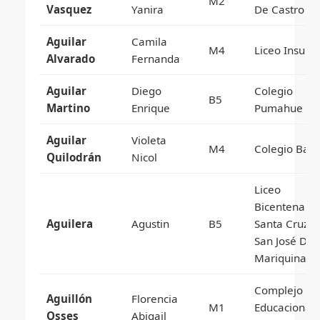
M2
Vasquez
Yanira
De Castro
Aguilar
Camila
M4
Liceo Insular
Alvarado
Fernanda
Aguilar
Diego
Colegio
B5
Martino
Enrique
Pumahue
Aguilar
Violeta
M4
Colegio Baut
Quilodrán
Nicol
Liceo
Bicentenario
Aguilera
Agustin
B5
Santa Cruz 
San José De 
Mariquina
Complejo
Aguillón
Florencia
M1
Educacional
Osses
Abigail