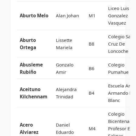
Liceo Luis
Aburto Melo
Alan Johan
M1
Gonzalez
Vasquez
Colegio Sant
Aburto
Lissette
B8
Cruz De
Ortega
Mariela
Loncoche
Abusleme
Gonzalo
Colegio
B6
Rubiño
Amir
Pumahue
Escuela Artis
Aceituno
Alejandra
B4
Armando Du
Kilchennam
Trinidad
Blanc
Colegio
Bicentenario
Acero
Daniel
M4
Profesor Enr
Alviarez
Eduardo
Salinas