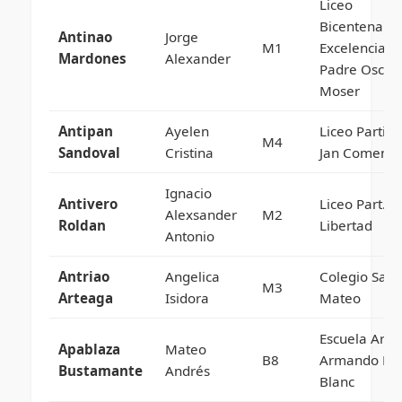
Liceo
Bicentenario
Antinao
Jorge
M1
Excelencia
Mardones
Alexander
Padre Oscar
Moser
Antipan
Ayelen
Liceo Particu
M4
Sandoval
Cristina
Jan Comeniu
Ignacio
Antivero
Liceo Part.
Alexsander
M2
Roldan
Libertad
Antonio
Antriao
Angelica
Colegio San
M3
Arteaga
Isidora
Mateo
Escuela Artis
Apablaza
Mateo
B8
Armando Du
Bustamante
Andrés
Blanc