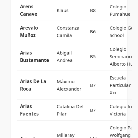
Arens
Colegio
Klaus
B8
Canave
Pumahue
Arevalo
Constanza
Colegio Gol
B6
Muñoz
Camila
School
Colegio
Arias
Abigail
B5
Seminario P
Bustamante
Andrea
Alberto Hurt
Escuela
Arias De La
Máximo
B7
Particular Si
Roca
Alecxander
Xxi
Arias
Catalina Del
Colegio Insti
B7
Fuentes
Pilar
Victoria
Colegio Parti
Millaray
Wolfgang