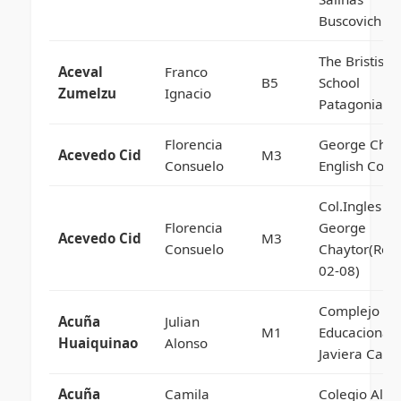
Buscovich
The Bristish
Aceval
Franco
B5
School
Zumelzu
Ignacio
Patagonia
Florencia
George Chay
Acevedo Cid
M3
Consuelo
English Coll
Col.Ingles
Florencia
George
Acevedo Cid
M3
Consuelo
Chaytor(Res
02-08)
Complejo
Acuña
Julian
M1
Educacional
Huaiquinao
Alonso
Javiera Carr
Acuña
Camila
Colegio Albe