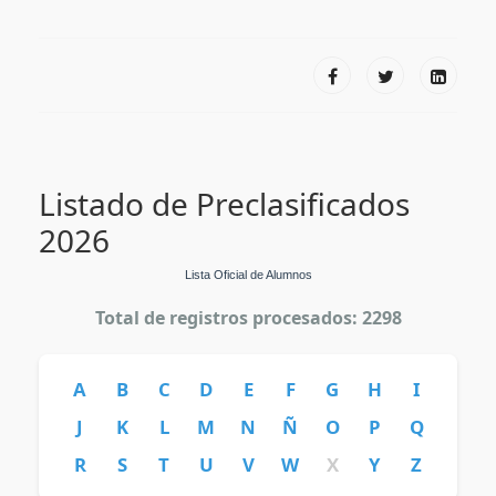
Listado de Preclasificados
2026
Lista Oficial de Alumnos
Total de registros procesados: 2298
A
B
C
D
E
F
G
H
I
J
K
L
M
N
Ñ
O
P
Q
R
S
T
U
V
W
X
Y
Z