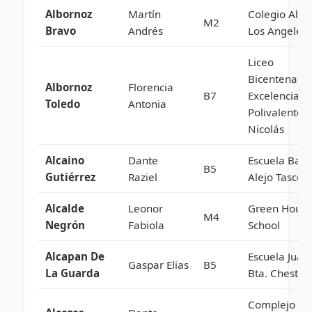
Albornoz
Martín
Colegio Ale
M2
Bravo
Andrés
Los Angeles
Liceo
Bicentenario
Albornoz
Florencia
B7
Excelencia
Toledo
Antonia
Polivalente 
Nicolás
Alcaino
Dante
Escuela Basi
B5
Gutiérrez
Raziel
Alejo Tascon
Alcalde
Leonor
Green Hous
M4
Negrón
Fabiola
School
Alcapan De
Escuela Juan
Gaspar Elias
B5
La Guarda
Bta. Chesta 
Complejo