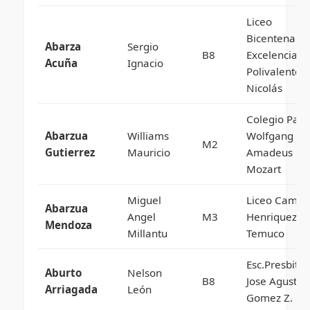
Liceo
Bicentenario
Abarza
Sergio
B8
Excelencia
Acuña
Ignacio
Polivalente 
Nicolás
Colegio Parti
Abarzua
Williams
Wolfgang
M2
Gutierrez
Mauricio
Amadeus
Mozart
Miguel
Liceo Camilo
Abarzua
Angel
M3
Henriquez D
Mendoza
Millantu
Temuco
Esc.Presbiter
Aburto
Nelson
B8
Jose Agustin
Arriagada
León
Gomez Z.