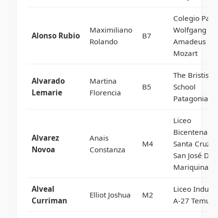
Colegio Parti
Maximiliano
Wolfgang
Alonso Rubio
B7
Rolando
Amadeus
Mozart
The Bristish
Alvarado
Martina
B5
School
Lemarie
Florencia
Patagonia
Liceo
Bicentenario
Alvarez
Anais
M4
Santa Cruz 
Novoa
Constanza
San José De 
Mariquina
Alveal
Liceo Industr
Elliot Joshua
M2
Curriman
A-27 Temuco