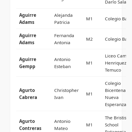
Darío Salas
Aguirre
Alejanda
M1
Colegio Baut
Adams
Patricia
Aguirre
Fernanda
M2
Colegio Baut
Adams
Antonia
Liceo Camilo
Aguirre
Antonio
M1
Henriquez D
Gempp
Esteban
Temuco
Colegio
Agurto
Christopher
Bicentenario
M1
Cabrera
Ivan
Nueva
Esperanza
The Bristish
Agurto
Antonio
M1
School
Contreras
Mateo
Patagonia