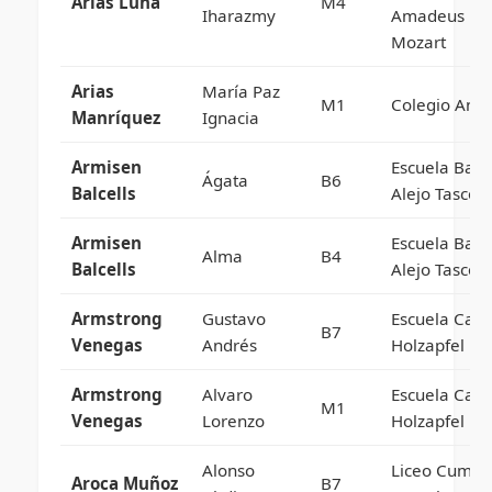
Arias Luna
M4
Iharazmy
Amadeus
Mozart
Arias
María Paz
M1
Colegio Ango
Manríquez
Ignacia
Armisen
Escuela Basi
Ágata
B6
Balcells
Alejo Tascon
Armisen
Escuela Basi
Alma
B4
Balcells
Alejo Tascon
Armstrong
Gustavo
Escuela Carl
B7
Venegas
Andrés
Holzapfel
Armstrong
Alvaro
Escuela Carl
M1
Venegas
Lorenzo
Holzapfel
Alonso
Liceo Cumbr
Aroca Muñoz
B7