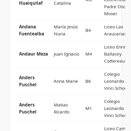
Huaiquilaf
Catalina
Padre Oscar
Moser
Andana
María Jesús
Liceo Las
B4
Fuentealba
Nuria
Araucarias
Liceo Enriqu
Andaur Meza
Juan Ignacio
M4
Ballacey
Cottereau
Colegio
Anders
Anne Marie
B6
Leonardo Da
Puschel
Vinci School
Colegio
Anders
Matias
M1
Leonardo Da
Puschel
Ricardo
Vinci School
Liceo Camilo