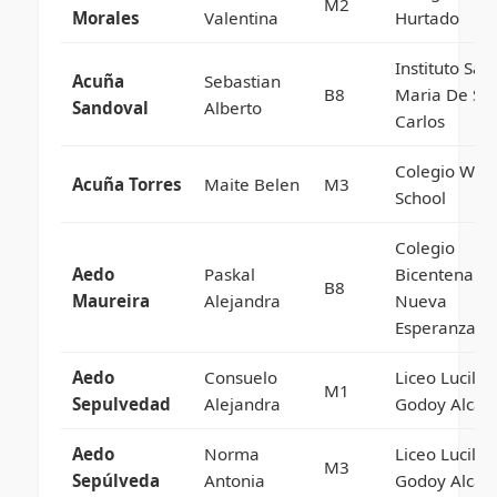
M2
Morales
Valentina
Hurtado
Instituto San
Acuña
Sebastian
B8
Maria De Sa
Sandoval
Alberto
Carlos
Colegio Win
Acuña Torres
Maite Belen
M3
School
Colegio
Aedo
Paskal
Bicentenario
B8
Maureira
Alejandra
Nueva
Esperanza
Aedo
Consuelo
Liceo Lucila
M1
Sepulvedad
Alejandra
Godoy Alcay
Aedo
Norma
Liceo Lucila
M3
Sepúlveda
Antonia
Godoy Alcay