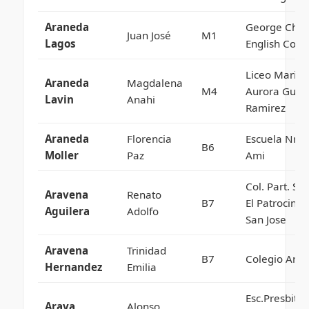
Araneda
George Chay
Juan José
M1
Lagos
English Coll
Liceo Maria
Araneda
Magdalena
M4
Aurora Guin
Lavin
Anahi
Ramirez
Araneda
Florencia
Escuela Nro 
B6
Moller
Paz
Ami
Col. Part. Sal
Aravena
Renato
B7
El Patrocinio
Aguilera
Adolfo
San Jose
Aravena
Trinidad
B7
Colegio Ango
Hernandez
Emilia
Esc.Presbiter
Araya
Alonso