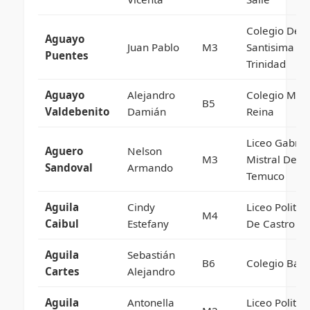
Colegio De L
Aguayo
Juan Pablo
M3
Santisima
Puentes
Trinidad
Aguayo
Alejandro
Colegio Mar
B5
Valdebenito
Damián
Reina
Liceo Gabrie
Aguero
Nelson
M3
Mistral De
Sandoval
Armando
Temuco
Aguila
Cindy
Liceo Politec
M4
Caibul
Estefany
De Castro
Aguila
Sebastián
B6
Colegio Baut
Cartes
Alejandro
Aguila
Antonella
Liceo Politec