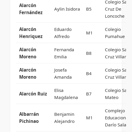
Colegio Sant
Alarcón
Aylin Isidora
B5
Cruz De
Fernández
Loncoche
Alarcón
Eduardo
Colegio
M1
Henriquez
Alfredo
Pumahue
Alarcón
Fernanda
Colegio Sant
B8
Moreno
Emilia
Cruz Villarric
Alarcón
Josefa
Colegio Sant
B4
Moreno
Amanda
Cruz Villarric
Elisa
Colegio San
Alarcón Ruiz
B7
Magdalena
Mateo
Complejo
Albarrán
Benjamin
M1
Educacional
Pichinao
Alejandro
Darío Salas