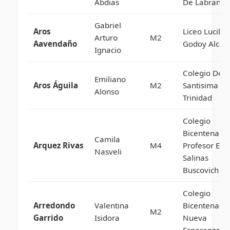
Abdias
De Labranza
Gabriel
Aros
Liceo Lucila
Arturo
M2
Aavendaño
Godoy Alcay
Ignacio
Colegio De L
Emiliano
Aros Águila
M2
Santisima
Alonso
Trinidad
Colegio
Bicentenario
Camila
Arquez Rivas
M4
Profesor Enr
Nasveli
Salinas
Buscovich
Colegio
Arredondo
Valentina
Bicentenario
M2
Garrido
Isidora
Nueva
Esperanza