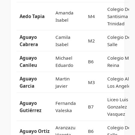
Colegio De L
Amanda
Aedo Tapia
M4
Santisima
Isabel
Trinidad
Aguayo
Camila
Colegio De L
M2
Cabrera
Isabel
Salle
Aguayo
Michael
Colegio Mar
B6
Canileu
Eduardo
Reina
Aguayo
Martin
Colegio Ale
M3
Garcia
Javier
Los Angeles
Liceo Luis
Aguayo
Fernanda
B7
Gonzalez
Gutiérrez
Valeska
Vasquez
Aranzazu
Colegio De L
Aguayo Ortiz
B6
Vicenta
Salle