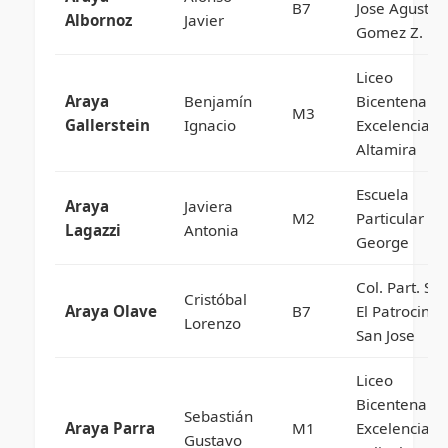
B7
Jose Agustin
Albornoz
Javier
Gomez Z.
Liceo
Araya
Benjamín
Bicentenario
M3
Gallerstein
Ignacio
Excelencia
Altamira
Escuela
Araya
Javiera
M2
Particular Sa
Lagazzi
Antonia
George
Col. Part. Sal
Cristóbal
Araya Olave
B7
El Patrocinio
Lorenzo
San Jose
Liceo
Bicentenario
Sebastián
Araya Parra
M1
Excelencia
Gustavo