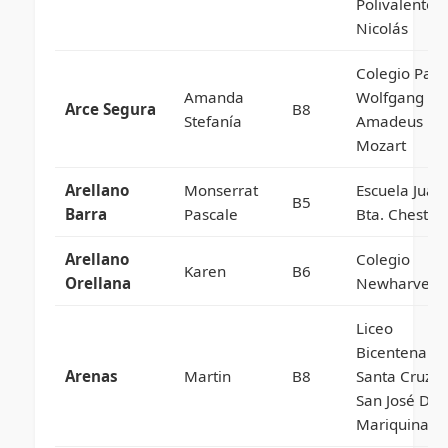
Polivalente 
Nicolás
Colegio Parti
Amanda
Wolfgang
Arce Segura
B8
Stefanía
Amadeus
Mozart
Arellano
Monserrat
Escuela Juan
B5
Barra
Pascale
Bta. Chesta 
Arellano
Colegio
Karen
B6
Orellana
Newharvest
Liceo
Bicentenario
Arenas
Martin
B8
Santa Cruz 
San José De 
Mariquina