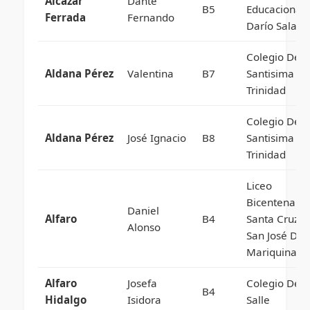
Alcazar
Dante
B5
Educacional
Ferrada
Fernando
Darío Salas
Colegio De L
Aldana Pérez
Valentina
B7
Santisima
Trinidad
Colegio De L
Aldana Pérez
José Ignacio
B8
Santisima
Trinidad
Liceo
Bicentenario
Daniel
Alfaro
B4
Santa Cruz 
Alonso
San José De 
Mariquina
Alfaro
Josefa
Colegio De L
B4
Hidalgo
Isidora
Salle